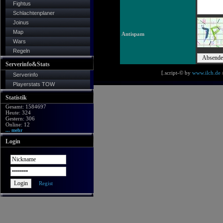
Fightus
Schlachtenplaner
Joinus
Map
Antispam
Wars
Regeln
Serverinfo&Stats
[.script-© by
www.ilch.de
/
Serverinfo
Playerstats TOW
Statistik
Gesamt: 1584697
Heute: 324
Gestern: 306
Online: 12
... mehr
Login
Regist