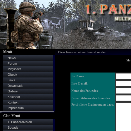
Menü
Diese News an einen Freund senden
News
Sie
Forum
Mitglieder
Gbook
Ihr Name:
Links
Ihre E-mail:
Downloads
Name des Freundes:
Gallery
Kalender
E-mail Adresse des Freundes:
Kontakt
Persönliche Ergänzungen dazu:
Impressum
Clan Menü
1. Panzerdivision
Squads