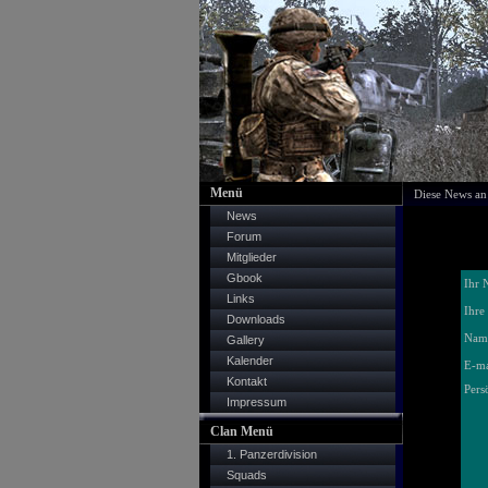
Menü
Diese News an
News
Forum
Mitglieder
Gbook
Ihr 
Links
Ihre
Downloads
Name
Gallery
Kalender
E-ma
Kontakt
Pers
Impressum
Clan Menü
1. Panzerdivision
Squads