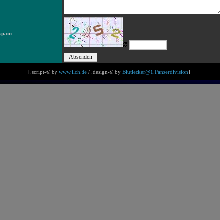
ispam
[.script-© by
www.ilch.de
/ .design-© by
Blutlecker@1.Panzerdivision
]