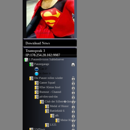
Download News
Teamspeak 3
IP:178.254.28.102:9987