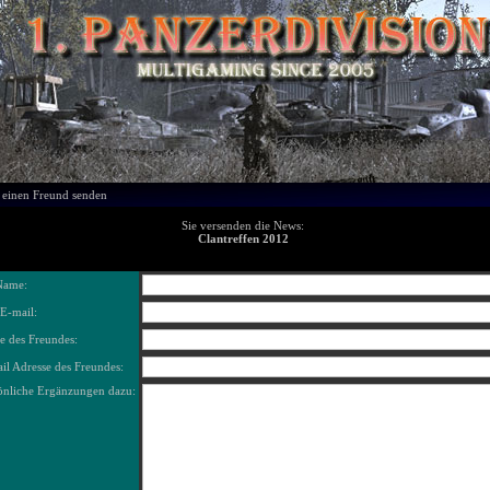
 einen Freund senden
Sie versenden die News:
Clantreffen 2012
Name:
 E-mail:
 des Freundes:
il Adresse des Freundes:
önliche Ergänzungen dazu: