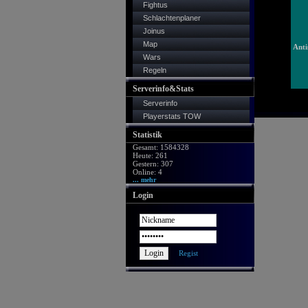
Fightus
Schlachtenplaner
Joinus
Map
Ant
Wars
Regeln
Serverinfo&Stats
Serverinfo
Playerstats TOW
Statistik
Gesamt: 1584328
Heute: 261
Gestern: 307
Online: 4
... mehr
Login
Regist