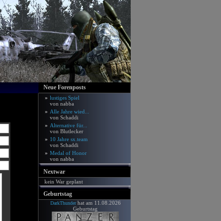
Neue Forenposts
»
lustiges Spiel
von nabba
»
Alle Jahre wied...
von Schaddi
»
Alternative für...
von Blutlecker
»
10 Jahre sx.team
von Schaddi
»
Medal of Honor
von nabba
Nextwar
kein War geplant
Geburtstag
hat am 11.08.2026
DarkThunder
Geburtstag