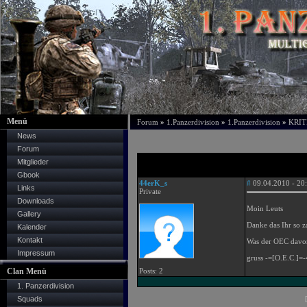
Menü
Forum
»
1.Panzerdivision
»
1.Panzerdivision
»
KRIT
News
Forum
Mitglieder
Gbook
44erK_s
#
09.04.2010 - 20
Links
Private
Downloads
Moin Leuts
Gallery
Danke das Ihr so z
Kalender
Kontakt
Was der OEC davon 
Impressum
gruss -=[O.E.C.]=
Clan Menü
Posts: 2
1. Panzerdivision
Squads