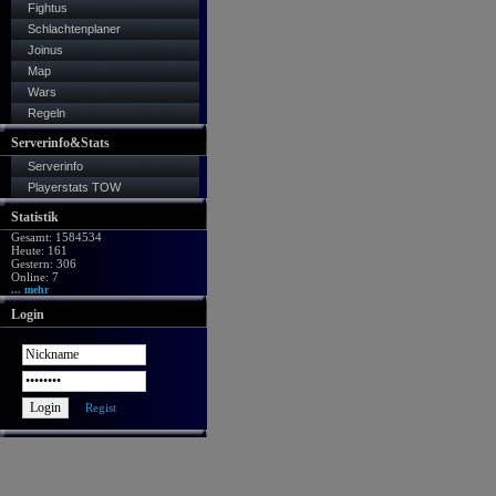
Fightus
Schlachtenplaner
Joinus
Map
Wars
Regeln
Serverinfo&Stats
Serverinfo
Playerstats TOW
Statistik
Gesamt: 1584534
Heute: 161
Gestern: 306
Online: 7
... mehr
Login
Regist