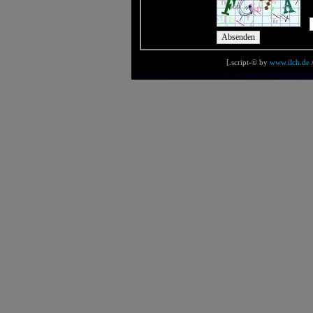
[.script-© by
www.ilch.de
/