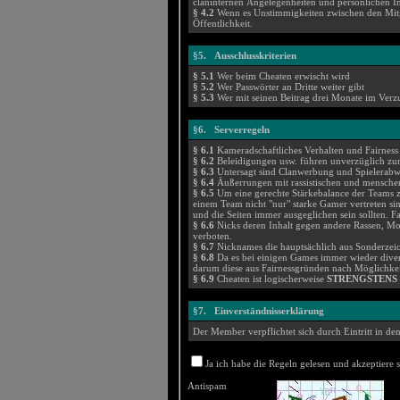
claninternen Angelegenheiten und persönlichen 
§ 4.2
Wenn es Unstimmigkeiten zwischen den Mitgli
Öffentlichkeit.
§5. Ausschlusskriterien
§ 5.1
Wer beim Cheaten erwischt wird
§ 5.2
Wer Passwörter an Dritte weiter gibt
§ 5.3
Wer mit seinen Beitrag drei Monate im Verzu
§6. Serverregeln
§ 6.1
Kameradschaftliches Verhalten und Fairness 
§ 6.2
Beleidigungen usw. führen unverzüglich z
§ 6.3
Untersagt sind Clanwerbung und Spielerabw
§ 6.4
Äußerrungen mit rassistischen und menschen
§ 6.5
Um eine gerechte Stärkebalance der Teams zu e
einem Team nicht "nur" starke Gamer vertreten si
und die Seiten immer ausgeglichen sein sollten. F
§ 6.6
Nicks deren Inhalt gegen andere Rassen, Mo
verboten.
§ 6.7
Nicknames die hauptsächlich aus Sonderzeic
§ 6.8
Da es bei einigen Games immer wieder divers
darum diese aus Fairnessgründen nach Möglichkei
§ 6.9
Cheaten ist logischerweise
STRENGSTENS
§7. Einverständnisserklärung
Der Member verpflichtet sich durch Eintritt in de
Ja ich habe die Regeln gelesen und akzeptiere s
Antispam