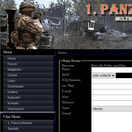
Menü
Joinus
News
Deine Daten:
Forum
Hinweise
Bitte alle Felder ausfüllen
Name
Mitglieder
Skill?
Gbook
ICQ-Nummer
Links
fav. Map
Downloads
E-mail
Gallery
Alter
Kalender
Wohnort
Kontakt
Team
Impressum
Grund
Clan Menü
1. Panzerdivision
Squads