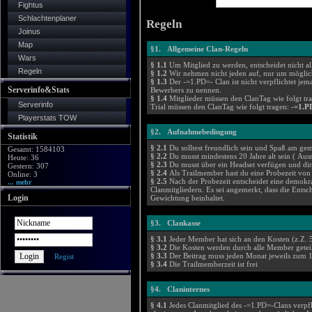
Fightus
Schlachtenplaner
Regeln
Joinus
Map
§1. Allgemeine Clan-Regeln
Wars
§ 1.1
Um Mitglied zu werden, entscheidet nicht all
Regeln
§ 1.2
Wir nehmen nicht jeden auf, nur um möglic
§ 1.3
Der -=1.PD=- Clan ist nicht verpflichtet j
Serverinfo&Stats
Bewerbers zu nennen.
§ 1.4
Mitglieder müssen den ClanTag wie folgt tr
Serverinfo
Trial müssen den ClanTag wie folgt tragen:
-=1.P
Playerstats TOW
§2. Aufnahmebedingung
Statistik
§ 2.1
Du solltest freundlich sein und Spaß am g
Gesamt: 1584103
§ 2.2
Du musst mindestens 20 Jahre alt sein ( Au
Heute: 36
§ 2.3
Du musst über ein Headset verfügen und dir
Gestern: 307
§ 2.4
Als Trailmember hast du eine Probezeit vo
Online: 3
§ 2.5
Nach der Probezeit entscheidet eine demokr
... mehr
Clanmitgliedern. Es sei angemerkt, dass die Ents
Login
Gewichtung beinhaltet.
§3. Clankasse
§ 3.1
Jeder Member hat sich an den Kosten (z.Z. 5
§ 3.2
Die Kosten werden durch alle Member getei
§ 3.3
Der Beitrag muss jeden Monat jeweils zum 
Regist
§ 3.4
Die Trailmemberzeit ist frei
§4. Claninternes
§ 4.1
Jedes Clanmitglied des -=1.PD=-Clans verpfl