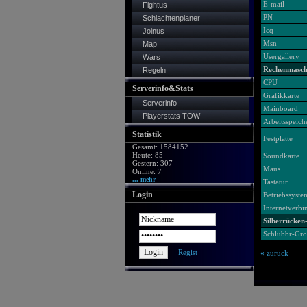
E-mail
Fightus
PN
Schlachtenplaner
Icq
Joinus
Msn
Map
Usergallery
Wars
Rechenmasch
Regeln
CPU
Serverinfo&Stats
Grafikkarte
Serverinfo
Mainboard
Playerstats TOW
Arbeitsspeich
Statistik
Festplatte
Gesamt: 1584152
Heute: 85
Soundkarte
Gestern: 307
Maus
Online: 7
... mehr
Tastatur
Login
Betriebssyste
Internetverb
Silberrücken-
Schlübbr-Gr
Regist
«
zurück