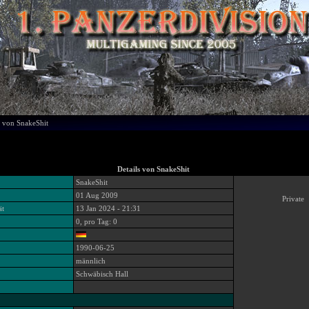
s von SnakeShit
Details von SnakeShit
SnakeShit
01 Aug 2009
Private
ät
13 Jan 2024 - 21:31
0, pro Tag: 0
1990-06-25
männlich
Schwäbisch Hall