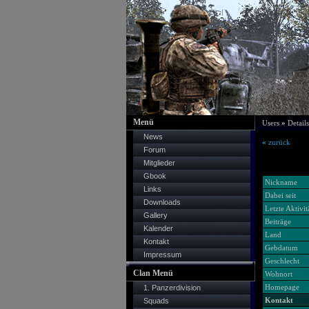
Menü
Users
»
Detail
News
«
zurück
Forum
Mitglieder
Gbook
Nickname
Links
Dabei seit
Downloads
Letzte Aktivit
Gallery
Beiträge
Kalender
Land
Kontakt
Gebdatum
Impressum
Geschlecht
Clan Menü
Wohnort
Homepage
1. Panzerdivision
Kontakt
Squads