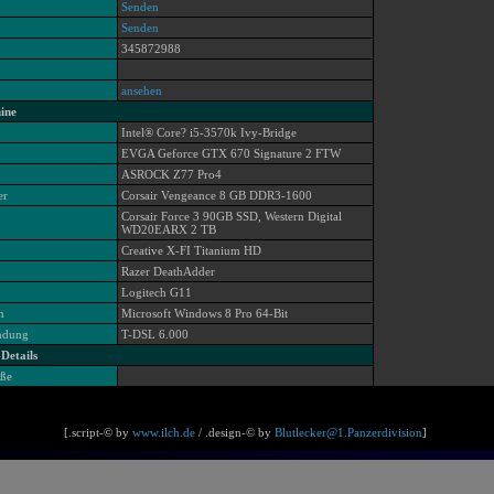
Senden
Senden
345872988
ansehen
ine
Intel® Core? i5-3570k Ivy-Bridge
EVGA Geforce GTX 670 Signature 2 FTW
ASROCK Z77 Pro4
er
Corsair Vengeance 8 GB DDR3-1600
Corsair Force 3 90GB SSD, Western Digital
WD20EARX 2 TB
Creative X-FI Titanium HD
Razer DeathAdder
Logitech G11
m
Microsoft Windows 8 Pro 64-Bit
indung
T-DSL 6.000
Details
öße
[.script-© by
www.ilch.de
/ .design-© by
Blutlecker@1.Panzerdivision
]