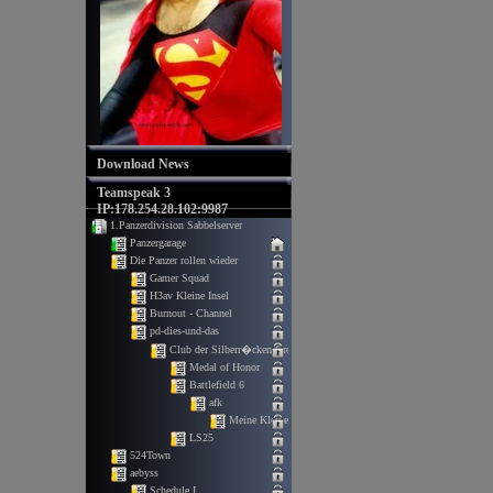
Download News
Teamspeak 3
IP:178.254.28.102:9987