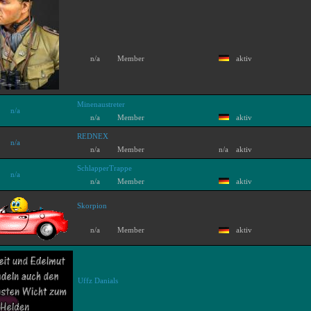
n/a
Member
aktiv
Minenaustreter
n/a
n/a
Member
aktiv
REDNEX
n/a
n/a
Member
n/a
aktiv
SchlapperTrappe
n/a
n/a
Member
aktiv
Skorpion
n/a
Member
aktiv
Uffz Danials