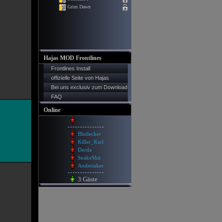
Hajas MOD Frontlines
Frontlines Install
offizielle Seite von Hajas
Bei uns exclusiv zum Download
FAQ
Online
0 User
Blutlecker
Killer_Karl
Derda
SnakeShit
Andertaker
3 Gäste