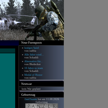
Neue Forenposts
»
lustiges Spiel
von nabba
»
Alle Jahre wied...
von Schaddi
»
Alternative für...
von Blutlecker
»
10 Jahre sx.team
von Schaddi
»
Medal of Honor
von nabba
Nextwar
kein War geplant
Geburtstag
hat am 11.08.2026
DarkThunder
Geburtstag