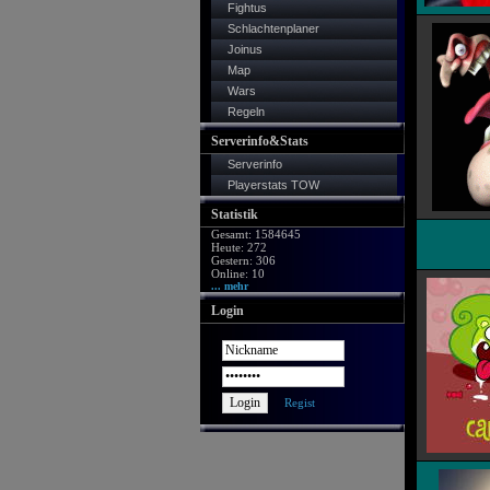
Fightus
Schlachtenplaner
Joinus
Map
Wars
Regeln
Serverinfo&Stats
Serverinfo
Playerstats TOW
Statistik
Gesamt: 1584645
Heute: 272
Gestern: 306
Online: 10
... mehr
Login
Regist