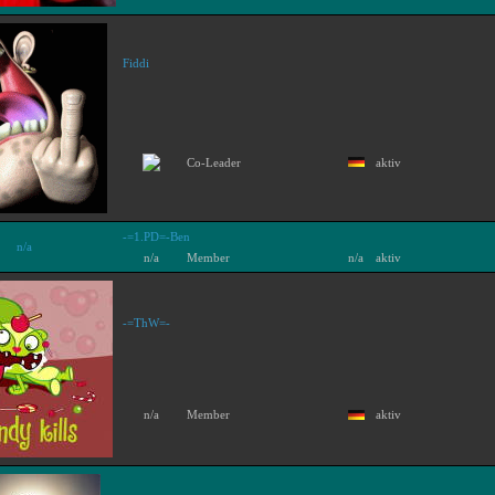
Fiddi
Co-Leader
aktiv
-=1.PD=-Ben
n/a
n/a
Member
n/a
aktiv
-=ThW=-
n/a
Member
aktiv