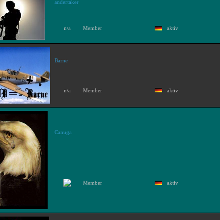
andertaker
n/a
Member
aktiv
Barne
n/a
Member
aktiv
Canuga
Member
aktiv