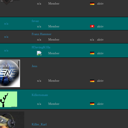
n/a
Member
aktiv
fevaz
n/a
n/a
Member
aktiv
Franz.Hammer
n/a
n/a
Member
n/a
aktiv
H3avingK1lla
n/a
Member
aktiv
Jens
n/a
Member
aktiv
Killertomate
n/a
Member
aktiv
Killer_Karl