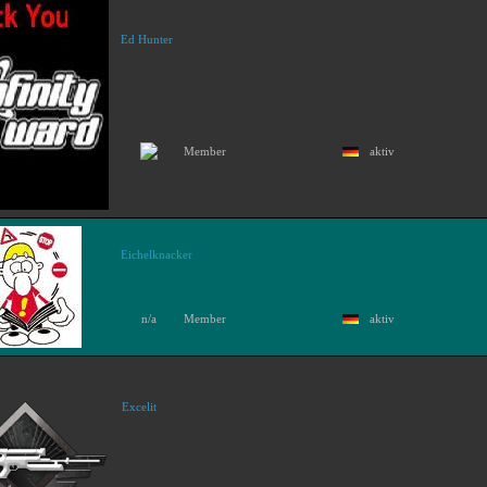
Ed Hunter
Member
aktiv
Eichelknacker
n/a
Member
aktiv
Excelit