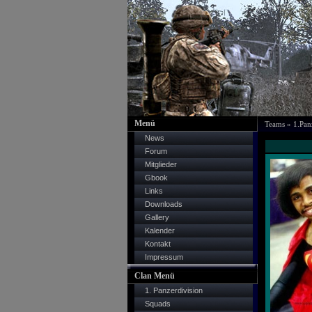
Menü
Teams
» 1.Pan
News
Forum
Mitglieder
Gbook
Links
Downloads
Gallery
Kalender
Kontakt
Impressum
Clan Menü
1. Panzerdivision
Squads