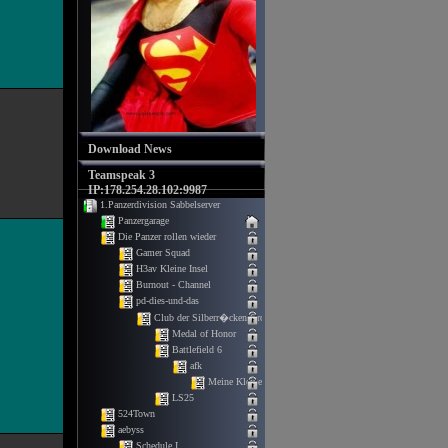
Download News
Teamspeak 3
IP:178.254.28.102:9987