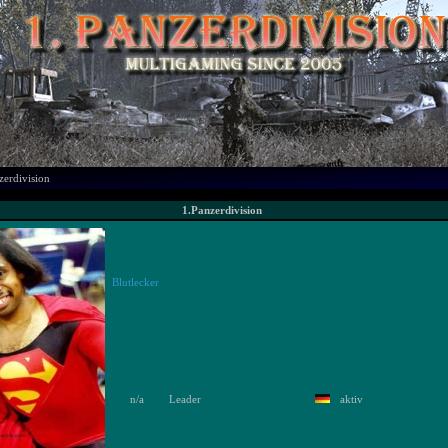
zerdivision
1.Panzerdivision
Blutlecker
n/a
Leader
aktiv