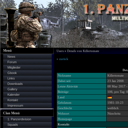
Menü
Users
»
Details von Killertomate
News
«
zurück
Forum
Mitglieder
Det
Gbook
Nickname
Killertomate
Links
Dabei seit
23 Jan 2008
Downloads
Letzte Aktivität
08 May 2017 -
Gallery
Beiträge
106, pro Tag: 
Kalender
Land
Kontakt
Gebdatum
1981-10-23
Impressum
Geschlecht
weiblich
Clan Menü
Wohnort
Nünchritz
Homepage
1. Panzerdivision
Kontakt
Squads