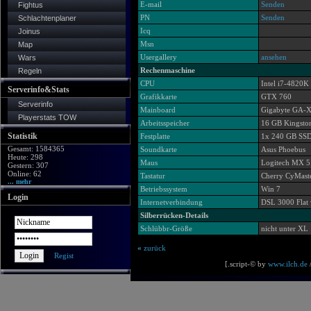
E-mail
Senden
Fightus
PN
Senden
Schlachtenplaner
Icq
Joinus
Msn
Map
Usergallery
ansehen
Wars
Rechenmaschine
Regeln
CPU
Intel i7-4820
Serverinfo&Stats
Grafikkarte
GTX 760
Serverinfo
Mainboard
Gigabyte GA-
Playerstats TOW
Arbeitsspeicher
16 GB Kingsto
Statistik
Festplatte
1x 240 GB SSD
Gesamt: 1584365
Soundkarte
Asus Phoebus
Heute: 298
Maus
Logitech MX 5
Gestern: 307
Online: 62
Tastatur
Cherry CyMast
... mehr
Betriebssystem
Win 7
Login
Internetverbindung
DSL 3000 Flat 
Silberrücken-Details
Schlübbr-Größe
nicht unter XL
«
zurück
Regist
[.script-© by
www.ilch.de
/