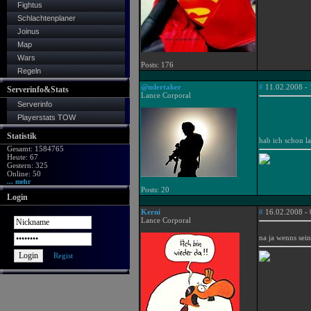
Fightus
Schlachtenplaner
Joinus
Map
Wars
Posts: 176
Regeln
@ndertaker
#
11.02.2008 - 
Serverinfo&Stats
Lance Corporal
Serverinfo
Playerstats TOW
Statistik
hab ich schon l
Gesamt: 1584765
Heute: 67
Gestern: 325
Online: 50
... mehr
Posts: 20
Login
Kerni
#
16.02.2008 - 
Lance Corporal
na ja wenns sein
Regist