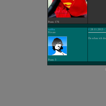
Posts: 176
nabba
#
28.11.2013 - 
Private
Da schau ich do
Posts: 3