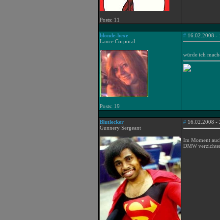
Posts: 11
blonde-hexe
#
16.02.2008 - 
Lance Corporal
würde ich mache
Posts: 19
Blutlecker
#
16.02.2008 - 
Gunnery Sergeant
Im Moment auch 
DMW verzichte