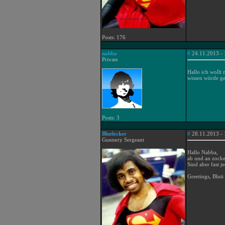
Posts: 176
nabba
#
24.11.2013 - 
Private
Hallo ich wollt 
wissen würde ge
Posts: 3
Blutlecker
#
28.11.2013 - 
Gunnery Sergeant
Hallo Nabba,
ab und an zocken
Sind aber fast 
Greetings, Bluti