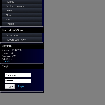
Fightus
Schlachtenplaner
Joinus
Map
Wars
Regeln
Serverinfo&Stats
Serverinfo
Playerstats TOW
Statistik
Gesamt: 1584206
Heute: 139
Gestern: 307
Online: 7
... mehr
Login
Regist