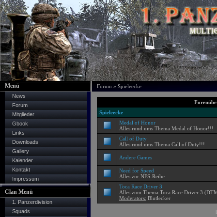
Menü
Forum
»
Spieleecke
News
Forenüber
Forum
Spieleecke
Mitglieder
Medal of Honor
Gbook
Alles rund ums Thema Medal of Honor!!!
Links
Call of Duty
Downloads
Alles rund ums Thema Call of Duty!!!
Gallery
Andere Games
Kalender
Kontakt
Need for Speed
Alles zur NFS-Reihe
Impressum
Toca Race Driver 3
Clan Menü
Alles zum Thema Toca Race Driver 3 (DT
Moderators:
Blutlecker
1. Panzerdivision
Squads