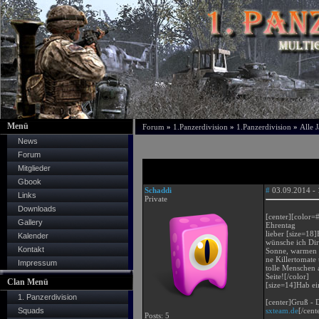
Menü
Forum
»
1.Panzerdivision
»
1.Panzerdivision
»
Alle 
News
Forum
Mitglieder
Gbook
Schaddi
#
03.09.2014 - 
Links
Private
Downloads
[center][color
Gallery
Ehrentag
lieber [size=18]
Kalender
wünsche ich Dir
Kontakt
Sonne, warmen
ne Killertomate
Impressum
tolle Menschen 
Seite![/color]
Clan Menü
[size=14]Hab ei
1. Panzerdivision
[center]Gruß - 
Squads
sxteam.de
[/cent
Posts: 5