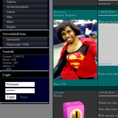
Fightus
sxteam.de
Schlachtenplaner
Joinus
Blutlecker
#
04.09.2014 - 
Gunnery Sergeant
Map
Zitat
geschrieb
Wars
Regeln
[center][colo
Ehrentag
Serverinfo&Stats
lieber [size=18]
wünsche ich Di
Serverinfo
Sonne, warmen
Playerstats TOW
ne Killertomate
tolle Menschen
Seite![/color]
Statistik
[size=14]Hab ei
Gesamt: 1584311
Heute: 244
[center]Gruß -
Gestern: 307
sxteam.de
[/cent
Online: 5
... mehr
Danke mein alter
Login
Posts: 176
Schaddi
#
03.09.2015 - 
Private
Regist
Wieder ein Jah
Alles alles Gut
Bleib gesund, m