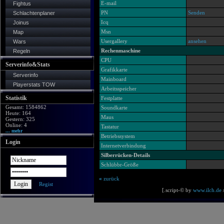
E-mail
Fightus
PN
Senden
Schlachtenplaner
Icq
Joinus
Msn
Map
Usergallery
ansehen
Wars
Rechenmaschine
Regeln
CPU
Serverinfo&Stats
Grafikkarte
Serverinfo
Mainboard
Playerstats TOW
Arbeitsspeicher
Statistik
Festplatte
Gesamt: 1584862
Soundkarte
Heute: 164
Maus
Gestern: 325
Online: 4
Tastatur
... mehr
Betriebssystem
Login
Internetverbindung
Silberrücken-Details
Schlübbr-Größe
«
zurück
Regist
[.script-© by
www.ilch.de
/