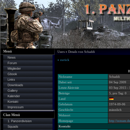
Menü
Users
»
Details von Schaddi
News
«
zurück
Forum
Mitglieder
D
Gbook
Nickname
Schaddi
Links
Dabei seit
04 Sep 2009
Downloads
Letzte Aktivität
03 Sep 2015 - 
Gallery
Beiträge
5, pro Tag: 0
Kalender
Land
Kontakt
Gebdatum
1974-09-06
Impressum
Geschlecht
männlich
Clan Menü
Wohnort
Homepage
http://sxteam.d
1. Panzerdivision
Kontakt
Squads