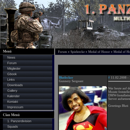
Menü
Forum
»
Spieleecke
»
Medal of Honor
»
Medal of H
News
Forum
Mitglieder
Gbook
Blutlecker
#
11.02.2008 - 
Links
Gunnery Sergeant
Downloads
War heute auf d
Gallery
Musste feststel
DMW-Installatio
Kalender
Server aufsetze
Kontakt
Greetings Bluti
Impressum
Clan Menü
1. Panzerdivision
Squads