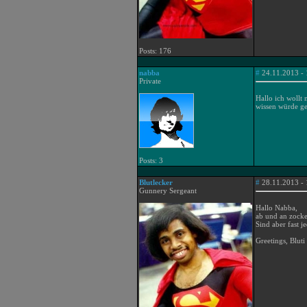
Posts: 176
nabba
#
24.11.2013 - 
Private
Hallo ich wollt 
wissen würde ge
Posts: 3
Blutlecker
#
28.11.2013 - 
Gunnery Sergeant
Hallo Nabba,
ab und an zocken
Sind aber fast 
Greetings, Bluti