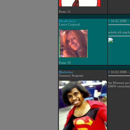
Posts: 11
blonde-hexe
#
16.02.2008 - 
Lance Corporal
würde ich mache
Posts: 19
Blutlecker
#
16.02.2008 - 
Gunnery Sergeant
Im Moment auch 
DMW verzichte