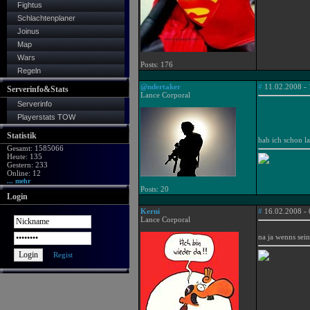
Fightus
Schlachtenplaner
Joinus
Map
Wars
Posts: 176
Regeln
@ndertaker
#
11.02.2008 - 
Serverinfo&Stats
Lance Corporal
Serverinfo
Playerstats TOW
Statistik
hab ich schon l
Gesamt: 1585066
Heute: 135
Gestern: 233
Online: 12
... mehr
Posts: 20
Login
Kerni
#
16.02.2008 - 
Lance Corporal
na ja wenns sein
Regist