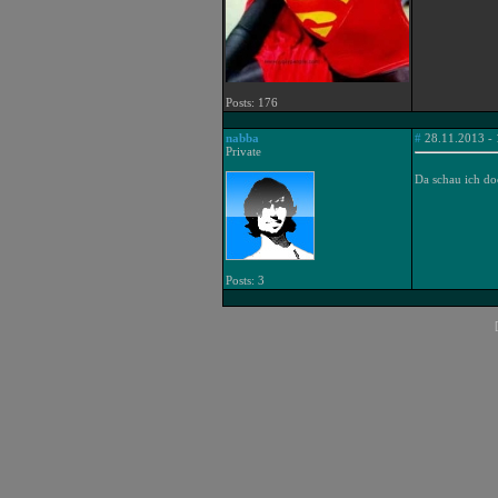
Posts: 176
nabba
#
28.11.2013 - 
Private
Da schau ich do
Posts: 3