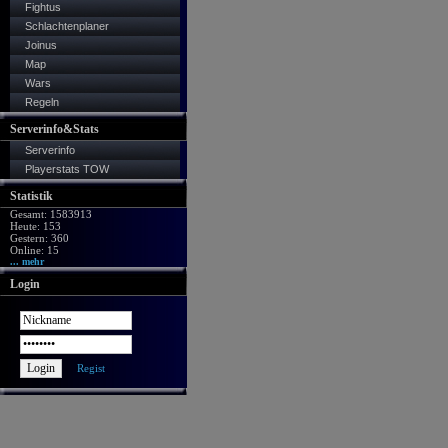
Fightus
Schlachtenplaner
Joinus
Map
Wars
Regeln
Serverinfo&Stats
Serverinfo
Playerstats TOW
Statistik
Gesamt: 1583913
Heute: 153
Gestern: 360
Online: 15
... mehr
Login
Regist