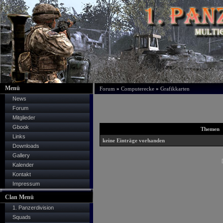
Menü
Forum
»
Computerecke
»
Grafikkarten
News
Forum
Mitglieder
Gbook
Themen
Links
keine Einträge vorhanden
Downloads
Gallery
Kalender
Kontakt
Impressum
Clan Menü
1. Panzerdivision
Squads