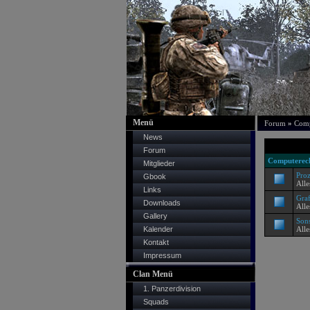
Menü
Forum
»
Comp
News
Forum
Computerec
Mitglieder
Proz
Gbook
Alle
Links
Graf
Downloads
Alle
Gallery
Sons
Kalender
All
Kontakt
Impressum
Clan Menü
1. Panzerdivision
Squads