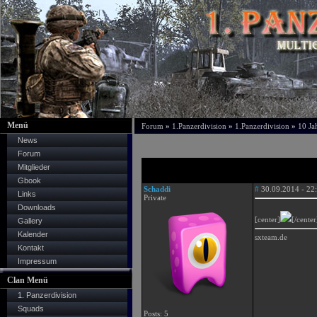
Menü
Forum
»
1.Panzerdivision
»
1.Panzerdivision
»
10 Ja
News
Forum
Mitglieder
Gbook
Schaddi
#
30.09.2014 - 22
Links
Private
Downloads
[center]
[/center
Gallery
Kalender
sxteam.de
Kontakt
Impressum
Clan Menü
1. Panzerdivision
Squads
Posts: 5