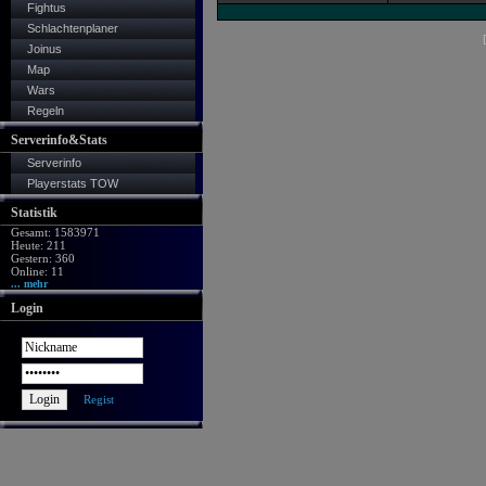
Fightus
Schlachtenplaner
Joinus
Map
Wars
Regeln
Serverinfo&Stats
Serverinfo
Playerstats TOW
Statistik
Gesamt: 1583971
Heute: 211
Gestern: 360
Online: 11
... mehr
Login
Regist