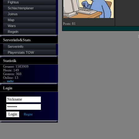
Fightus
Schlachtenplaner
Joinus
Map
Posts: 81
Wars
Regeln
Serverinfo&Stats
Serverinfo
Playerstats TOW
Statistik
Gesamt: 1583909
Heute: 149
Gestern: 360
Online: 13
... mehr
Login
Regist