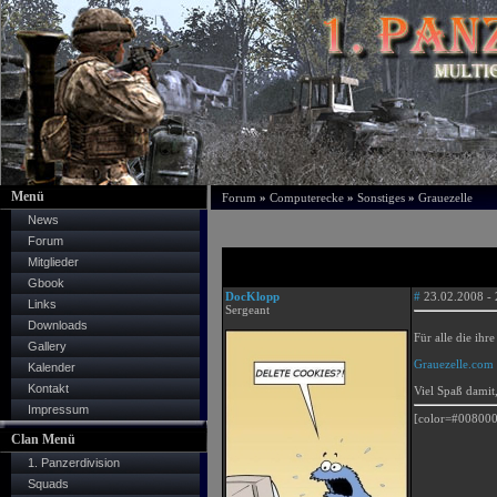
Menü
Forum
»
Computerecke
»
Sonstiges
»
Grauezelle
News
Forum
Mitglieder
Gbook
DocKlopp
#
23.02.2008 - 
Links
Sergeant
Downloads
Für alle die ihr
Gallery
Grauezelle.com
Kalender
Kontakt
Viel Spaß damit
Impressum
[color=#008000
Clan Menü
1. Panzerdivision
Squads