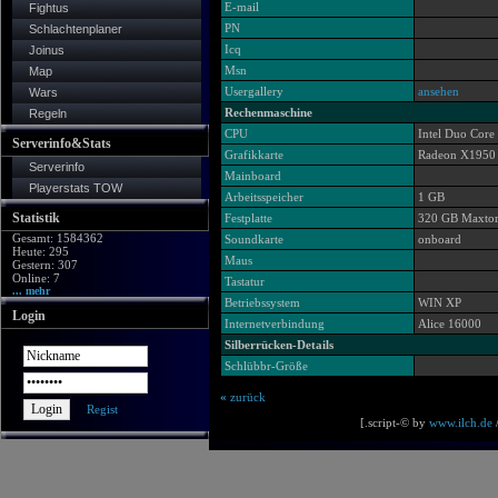
E-mail
Fightus
PN
Schlachtenplaner
Icq
Joinus
Msn
Map
Usergallery
ansehen
Wars
Rechenmaschine
Regeln
CPU
Intel Duo Cor
Serverinfo&Stats
Grafikkarte
Radeon X1950
Serverinfo
Mainboard
Playerstats TOW
Arbeitsspeicher
1 GB
Statistik
Festplatte
320 GB Maxto
Gesamt: 1584362
Soundkarte
onboard
Heute: 295
Maus
Gestern: 307
Online: 7
Tastatur
... mehr
Betriebssystem
WIN XP
Login
Internetverbindung
Alice 16000
Silberrücken-Details
Schlübbr-Größe
«
zurück
Regist
[.script-© by
www.ilch.de
/