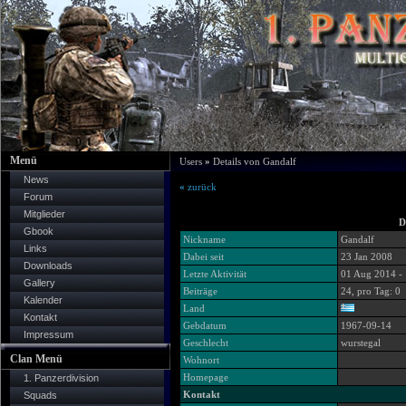
Menü
Users
»
Details von Gandalf
News
«
zurück
Forum
Mitglieder
D
Gbook
Nickname
Gandalf
Links
Dabei seit
23 Jan 2008
Downloads
Letzte Aktivität
01 Aug 2014 -
Gallery
Beiträge
24, pro Tag: 0
Kalender
Land
Kontakt
Gebdatum
1967-09-14
Impressum
Geschlecht
wurstegal
Clan Menü
Wohnort
Homepage
1. Panzerdivision
Kontakt
Squads