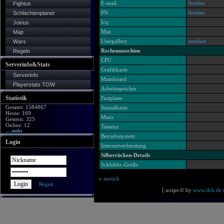
E-mail
Senden
Fightus
PN
Senden
Schlachtenplaner
Icq
Joinus
Msn
Map
Usergallery
ansehen
Wars
Rechenmaschine
Regeln
CPU
Serverinfo&Stats
Grafikkarte
Serverinfo
Mainboard
Playerstats TOW
Arbeitsspeicher
Statistik
Festplatte
Gesamt: 1584867
Soundkarte
Heute: 169
Maus
Gestern: 325
Online: 12
Tastatur
... mehr
Betriebssystem
Login
Internetverbindung
Silberrücken-Details
Schlübbr-Größe
«
zurück
Regist
[.script-© by
www.ilch.de
/