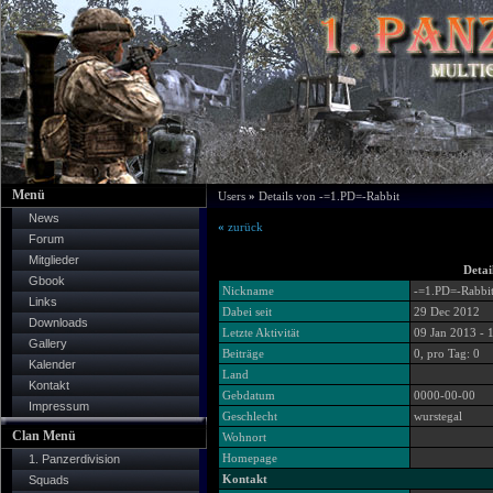
Menü
Users
»
Details von -=1.PD=-Rabbit
News
«
zurück
Forum
Mitglieder
Detai
Gbook
Nickname
-=1.PD=-Rabbi
Links
Dabei seit
29 Dec 2012
Downloads
Letzte Aktivität
09 Jan 2013 - 
Gallery
Beiträge
0, pro Tag: 0
Kalender
Land
Kontakt
Gebdatum
0000-00-00
Impressum
Geschlecht
wurstegal
Clan Menü
Wohnort
Homepage
1. Panzerdivision
Kontakt
Squads