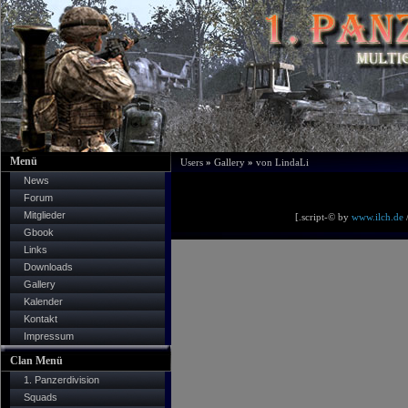
Menü
Users
»
Gallery
»
von LindaLi
News
Forum
Mitglieder
[.script-© by
www.ilch.de
/
Gbook
Links
Downloads
Gallery
Kalender
Kontakt
Impressum
Clan Menü
1. Panzerdivision
Squads