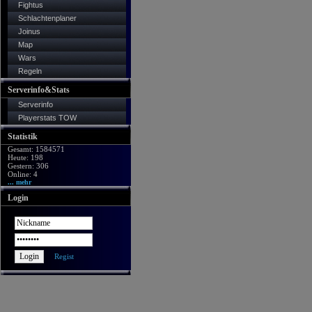
Fightus
Schlachtenplaner
Joinus
Map
Wars
Regeln
Serverinfo&Stats
Serverinfo
Playerstats TOW
Statistik
Gesamt: 1584571
Heute: 198
Gestern: 306
Online: 4
... mehr
Login
Regist