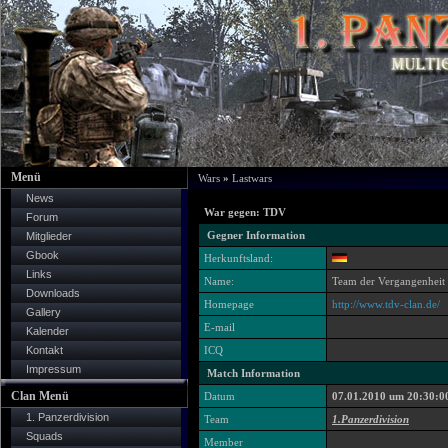
Menü
Wars
»
Lastwars
News
War gegen: TDV
Forum
Gegner Information
Mitglieder
Gbook
Herkunftsland:
Links
Name:
Team der Vergangenheit
Downloads
Homepage
http://www.tdv-clan.de/
Gallery
E-mail
Kalender
Kontakt
ICQ
Impressum
Match Information
Clan Menü
Datum
07.01.2010 um 20:30:0
1. Panzerdivision
Team
1.Panzerdivision
Squads
Member