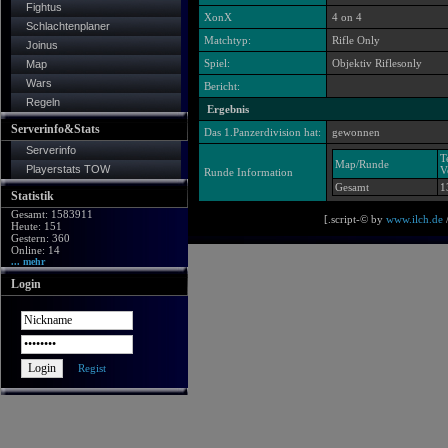
Fightus
XonX
4 on 4
Schlachtenplaner
Matchtyp:
Rifle Only
Joinus
Spiel:
Objektiv Riflesonly
Map
Wars
Bericht:
Regeln
Ergebnis
Serverinfo&Stats
Das 1.Panzerdivision hat:
gewonnen
Serverinfo
T
Map/Runde
Playerstats TOW
V
Runde Information
Gesamt
1
Statistik
Gesamt: 1583911
[.script-© by
www.ilch.de
/
Heute: 151
Gestern: 360
Online: 14
... mehr
Login
Regist