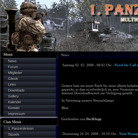
Menü
News
News
Samstag 02. 02. 2008 - 08:02 Uhr -
Patch für Call
Forum
Mitglieder
Gbook
Links
Gestern kam ein neuer Patch für unser allseits belieb
gepatcht, so dass es erforderlich ist, eure Versionen 
Downloads
internen Downloadbereich zur Verfügung gestellt.
Gallery
In Vertretung unserer Newsschlampe
Kalender
Kontakt
Bluti
Impressum
Geschrieben von
DocKlopp
Clan Menü
1. Panzerdivision
Donnerstag 24. 01. 2008 - 19:10 Uhr -
Neue Homep
Squads