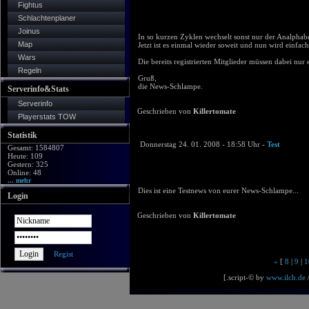
Fightus
Schlachtenplaner
Joinus
In so kurzen Zyklen wechselt sonst nur der Analpha
Map
Jetzt ist es einmal wieder soweit und nun wird einfach
Wars
Die bereits registrierten Mitglieder müssen dabei nur
Regeln
Gruß,
die News-Schlampe.
Serverinfo&Stats
Serverinfo
Geschrieben von
Killertomate
Playerstats TOW
Statistik
Donnerstag 24. 01. 2008 - 18:58 Uhr -
Test
Gesamt: 1584807
Heute: 109
Gestern: 325
Online: 48
... mehr
Dies ist eine Testnews von eurer News-Schlampe...
Login
Geschrieben von
Killertomate
Regist
«
[
8
|
9
|
1
[.script-© by
www.ilch.de
/