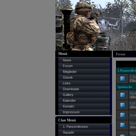
Menü
Forum
News
Forum
1.Panzerdivi
Mitglieder
1.Pa
Gbook
Glü
Links
Spieleecke
Downloads
Med
Gallery
All
Kalender
Call
Kontakt
Alle
Impressum
And
Clan Menü
Nee
1. Panzerdivision
Alle
Squads
Toca