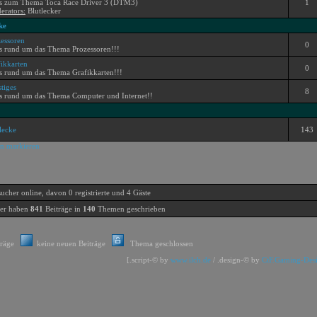
es zum Thema Toca Race Driver 3 (DTM3)
1
erators:
Blutlecker
ke
essoren
0
s rund um das Thema Prozessoren!!!
ikkarten
0
s rund um das Thema Grafikkarten!!!
tiges
8
es rund um das Thema Computer und Internet!!
lecke
143
sen markieren
sucher online, davon 0 registrierte und 4 Gäste
der haben
841
Beiträge in
140
Themen geschrieben
träge
keine neuen Beiträge
Thema geschlossen
[.script-© by
www.ilch.de
/ .design-© by
CtF.Gaming-Des