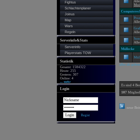
All
Fightus
Mod
Schlachtenplaner
Computerec
Joinus
Proz
Map
Alle
Wars
Graf
Regeln
Alle
Sons
Serverinfo&Stats
All
Serverinfo
Müllecke
Playerstats TOW
Mül
Statistik
alles als gele
Gesamt: 1584322
Heute: 255
Gestern: 307
Online: 4
... mehr
Es sind 4 Be
Login
107
Mitglie
neue Bei
Regist