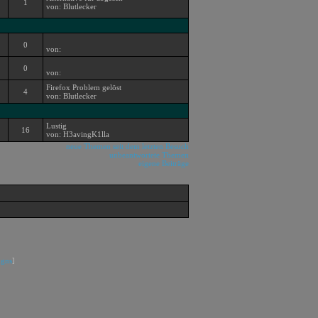
1
von: Blutlecker
0
von:
0
von:
Firefox Problem gelöst
4
von: Blutlecker
Lustig
16
von: H3avingK1lla
neue Themen seit dem letzten Besuch
unbeantwortete Themen
eigene Beiträge
igns
]