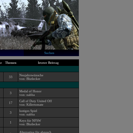
Suchen
ge
Themen
letzter Beitrag
Neujahrswünsche
33
von: Blutlecker
Medal of Honor
3
von: nabba
Call of Duty United Off
17
von: Killertomate
lustiges Spiel
3
von: nabba
Keys für NFSW
1
von: Blutlecker
Alternative für abgesch