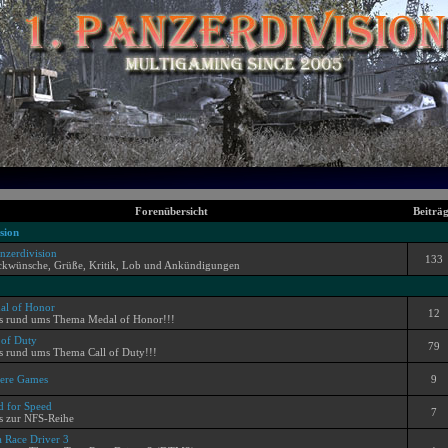
Forenübersicht
Beiträ
sion
nzerdivision
133
ckwünsche, Grüße, Kritik, Lob und Ankündigungen
al of Honor
12
es rund ums Thema Medal of Honor!!!
 of Duty
79
s rund ums Thema Call of Duty!!!
ere Games
9
d for Speed
7
s zur NFS-Reihe
 Race Driver 3